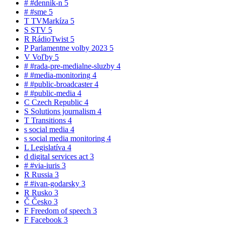
#
#dennik-n
5
#
#sme
5
T
TVMarkíza
5
S
STV
5
R
RádioTwist
5
P
Parlamentne volby 2023
5
V
Voľby
5
#
#rada-pre-medialne-sluzby
4
#
#media-monitoring
4
#
#public-broadcaster
4
#
#public-media
4
C
Czech Republic
4
S
Solutions journalism
4
T
Transitions
4
s
social media
4
s
social media monitoring
4
L
Legislatíva
4
d
digital services act
3
#
#via-iuris
3
R
Russia
3
#
#ivan-godarsky
3
R
Rusko
3
Č
Česko
3
F
Freedom of speech
3
F
Facebook
3