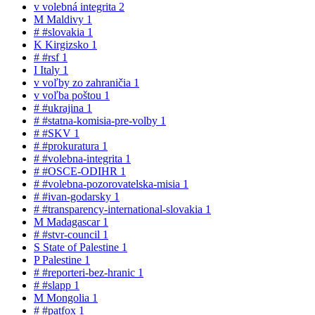
v
volebná integrita
2
M
Maldivy
1
#
#slovakia
1
K
Kirgizsko
1
#
#rsf
1
I
Italy
1
v
voľby zo zahraničia
1
v
voľba poštou
1
#
#ukrajina
1
#
#statna-komisia-pre-volby
1
#
#SKV
1
#
#prokuratura
1
#
#volebna-integrita
1
#
#OSCE-ODIHR
1
#
#volebna-pozorovatelska-misia
1
#
#ivan-godarsky
1
#
#transparency-international-slovakia
1
M
Madagascar
1
#
#stvr-council
1
S
State of Palestine
1
P
Palestine
1
#
#reporteri-bez-hranic
1
#
#slapp
1
M
Mongolia
1
#
#patfox
1