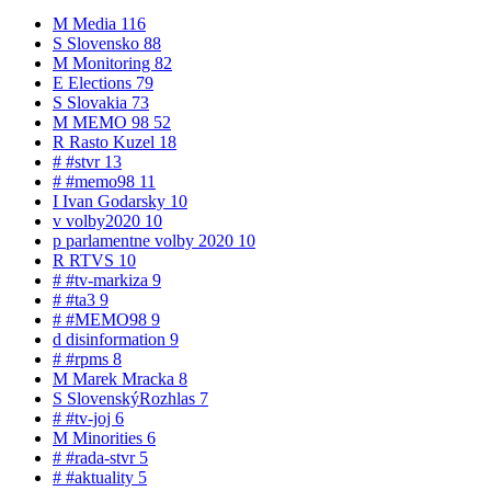
M
Media
116
S
Slovensko
88
M
Monitoring
82
E
Elections
79
S
Slovakia
73
M
MEMO 98
52
R
Rasto Kuzel
18
#
#stvr
13
#
#memo98
11
I
Ivan Godarsky
10
v
volby2020
10
p
parlamentne volby 2020
10
R
RTVS
10
#
#tv-markiza
9
#
#ta3
9
#
#MEMO98
9
d
disinformation
9
#
#rpms
8
M
Marek Mracka
8
S
SlovenskýRozhlas
7
#
#tv-joj
6
M
Minorities
6
#
#rada-stvr
5
#
#aktuality
5