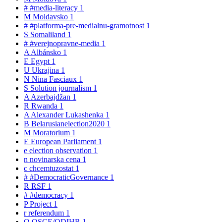
#
#media-literacy
1
M
Moldavsko
1
#
#platforma-pre-medialnu-gramotnost
1
S
Somaliland
1
#
#verejnopravne-media
1
A
Albánsko
1
E
Egypt
1
U
Ukrajina
1
N
Nina Fasciaux
1
S
Solution journalism
1
A
Azerbajdžan
1
R
Rwanda
1
A
Alexander Lukashenka
1
B
Belarusianelection2020
1
M
Moratorium
1
E
European Parliament
1
e
election observation
1
n
novinarska cena
1
c
chcemtuzostat
1
#
#DemocraticGovernance
1
R
RSF
1
#
#democracy
1
P
Project
1
r
referendum
1
O
OSCE/ODIHR
1