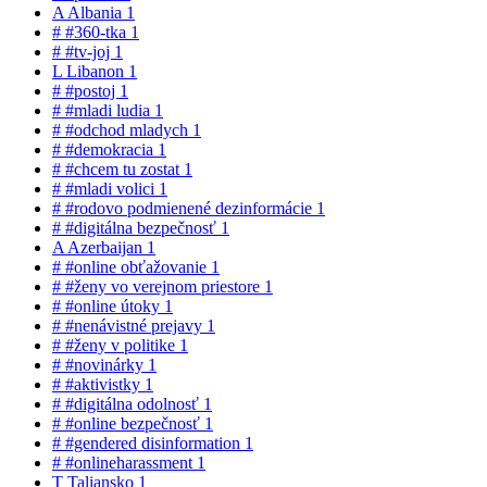
A
Albania
1
#
#360-tka
1
#
#tv-joj
1
L
Libanon
1
#
#postoj
1
#
#mladi ludia
1
#
#odchod mladych
1
#
#demokracia
1
#
#chcem tu zostat
1
#
#mladi volici
1
#
#rodovo podmienené dezinformácie
1
#
#digitálna bezpečnosť
1
A
Azerbaijan
1
#
#online obťažovanie
1
#
#ženy vo verejnom priestore
1
#
#online útoky
1
#
#nenávistné prejavy
1
#
#ženy v politike
1
#
#novinárky
1
#
#aktivistky
1
#
#digitálna odolnosť
1
#
#online bezpečnosť
1
#
#gendered disinformation
1
#
#onlineharassment
1
T
Taliansko
1