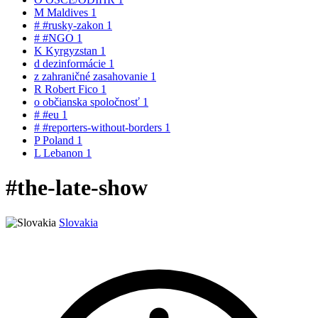
M
Maldives
1
#
#rusky-zakon
1
#
#NGO
1
K
Kyrgyzstan
1
d
dezinformácie
1
z
zahraničné zasahovanie
1
R
Robert Fico
1
o
občianska spoločnosť
1
#
#eu
1
#
#reporters-without-borders
1
P
Poland
1
L
Lebanon
1
#the-late-show
Slovakia