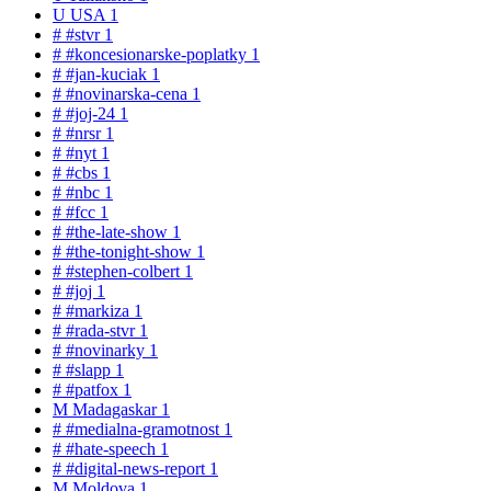
U
USA
1
#
#stvr
1
#
#koncesionarske-poplatky
1
#
#jan-kuciak
1
#
#novinarska-cena
1
#
#joj-24
1
#
#nrsr
1
#
#nyt
1
#
#cbs
1
#
#nbc
1
#
#fcc
1
#
#the-late-show
1
#
#the-tonight-show
1
#
#stephen-colbert
1
#
#joj
1
#
#markiza
1
#
#rada-stvr
1
#
#novinarky
1
#
#slapp
1
#
#patfox
1
M
Madagaskar
1
#
#medialna-gramotnost
1
#
#hate-speech
1
#
#digital-news-report
1
M
Moldova
1