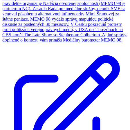
pravidelne organizuje Nadácia otvorenej spoločnosti (MEMO 98 je
partnerom NC). Zasadla Rada pre mediálne služby, denník SME sa
venoval pôsobeniu alternatívnej influencerky Mimi Šramovej za
štátne peniaze. MEMO 98 vydalo správu mapujúcu politické
diskusie za posledných 30 mesiacov. V Česku pokračujú protesty
proti politizácii verejnoprávnych médií, v USA po 11 sezónach na
CBS končí The Late Show so Stephenom Colbertom. Aj iné správy,
doplnené o kontext, vám prináša Mediálny barometer MEMO 98.