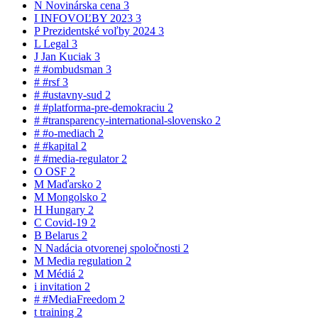
N
Novinárska cena
3
I
INFOVOĽBY 2023
3
P
Prezidentské voľby 2024
3
L
Legal
3
J
Jan Kuciak
3
#
#ombudsman
3
#
#rsf
3
#
#ustavny-sud
2
#
#platforma-pre-demokraciu
2
#
#transparency-international-slovensko
2
#
#o-mediach
2
#
#kapital
2
#
#media-regulator
2
O
OSF
2
M
Maďarsko
2
M
Mongolsko
2
H
Hungary
2
C
Covid-19
2
B
Belarus
2
N
Nadácia otvorenej spoločnosti
2
M
Media regulation
2
M
Médiá
2
i
invitation
2
#
#MediaFreedom
2
t
training
2