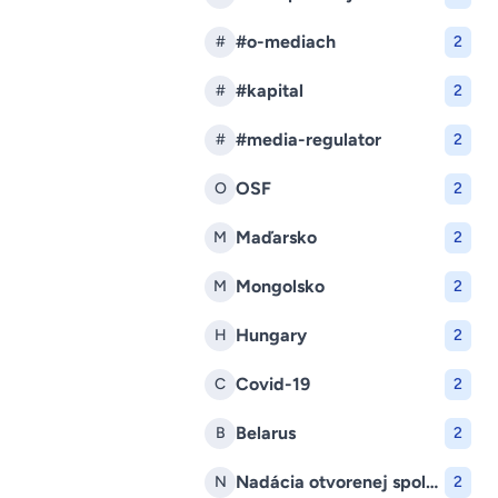
#o-mediach
#
2
#kapital
#
2
#media-regulator
#
2
OSF
O
2
Maďarsko
M
2
Mongolsko
M
2
Hungary
H
2
Covid-19
C
2
Belarus
B
2
Nadácia otvorenej spoločnosti
N
2