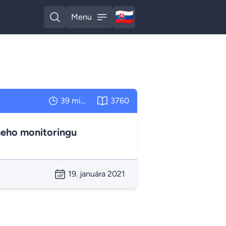
🇸🇰
Menu
Slovak
Open search
Open menu
39 minút
3760
neho monitoringu
19. januára 2021