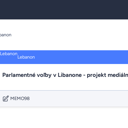
banon
Lebanon
Parlamentné voľby v Libanone - projekt mediál
MEMO98