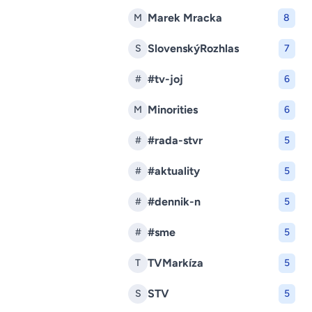
Marek Mracka
M
8
SlovenskýRozhlas
S
7
#tv-joj
#
6
Minorities
M
6
#rada-stvr
#
5
#aktuality
#
5
#dennik-n
#
5
#sme
#
5
TVMarkíza
T
5
STV
S
5