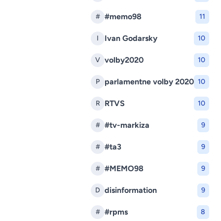
#memo98
#
11
Ivan Godarsky
I
10
volby2020
V
10
parlamentne volby 2020
P
10
RTVS
R
10
#tv-markiza
#
9
#ta3
#
9
#MEMO98
#
9
disinformation
D
9
#rpms
#
8