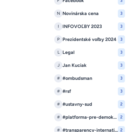
Facebook
F
3
Novinárska cena
N
3
INFOVOĽBY 2023
I
3
Prezidentské voľby 2024
P
3
Legal
L
3
Jan Kuciak
J
3
#ombudsman
#
3
#rsf
#
3
#ustavny-sud
#
2
#platforma-pre-demokraciu
#
2
#transparency-international-slovensko
#
2