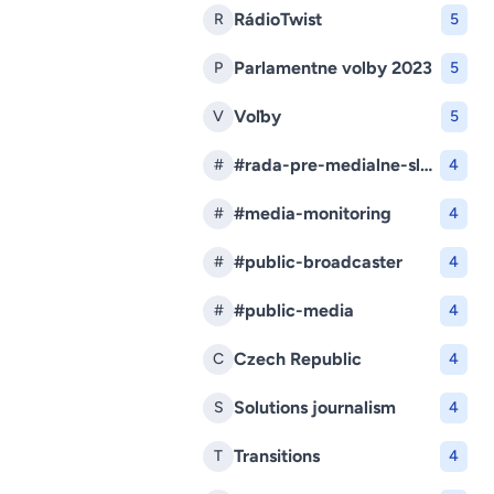
RádioTwist
R
5
Parlamentne volby 2023
P
5
Voľby
V
5
#rada-pre-medialne-sluzby
#
4
#media-monitoring
#
4
#public-broadcaster
#
4
#public-media
#
4
Czech Republic
C
4
Solutions journalism
S
4
Transitions
T
4