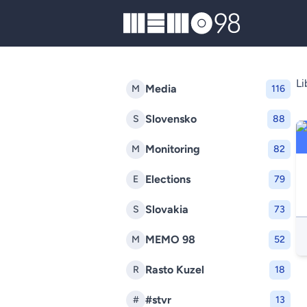
MEMO98
Li
Media
M
116
Slovensko
S
88
Monitoring
M
82
Elections
E
79
Slovakia
S
73
MEMO 98
M
52
Rasto Kuzel
R
18
#stvr
#
13