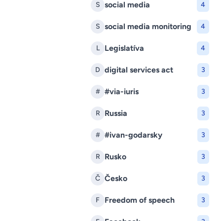
social media
S
4
social media monitoring
S
4
Legislatíva
L
4
digital services act
D
3
#via-iuris
#
3
Russia
R
3
#ivan-godarsky
#
3
Rusko
R
3
Česko
Č
3
Freedom of speech
F
3