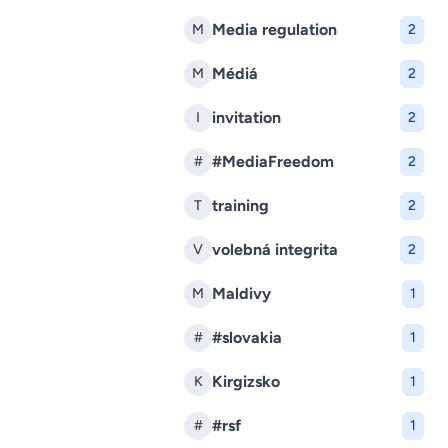
Media regulation
M
2
Médiá
M
2
invitation
I
2
#MediaFreedom
#
2
training
T
2
volebná integrita
V
2
Maldivy
M
1
#slovakia
#
1
Kirgizsko
K
1
#rsf
#
1