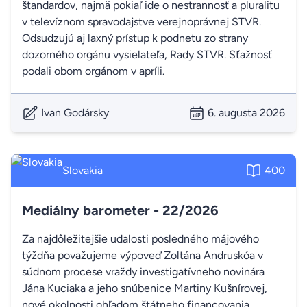
štandardov, najmä pokiaľ ide o nestrannosť a pluralitu
v televíznom spravodajstve verejnoprávnej STVR.
Odsudzujú aj laxný prístup k podnetu zo strany
dozorného orgánu vysielateľa, Rady STVR. Sťažnosť
podali obom orgánom v apríli.
Ivan Godársky
6. augusta 2026
Slovakia
400
Mediálny barometer - 22/2026
Za najdôležitejšie udalosti posledného májového
týždňa považujeme výpoveď Zoltána Andruskóa v
súdnom procese vraždy investigatívneho novinára
Jána Kuciaka a jeho snúbenice Martiny Kušnírovej,
nové okolnosti ohľadom štátneho financovania