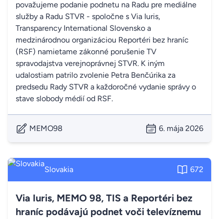
považujeme podanie podnetu na Radu pre mediálne
služby a Radu STVR - spoločne s Via Iuris,
Transparency International Slovensko a
medzinárodnou organizáciou Reportéri bez hraníc
(RSF) namietame zákonné porušenie TV
spravodajstva verejnoprávnej STVR. K iným
udalostiam patrilo zvolenie Petra Benčúrika za
predsedu Rady STVR a každoročné vydanie správy o
stave slobody médií od RSF.
MEMO98
6. mája 2026
Slovakia
672
Via Iuris, MEMO 98, TIS a Reportéri bez
hraníc podávajú podnet voči televíznemu