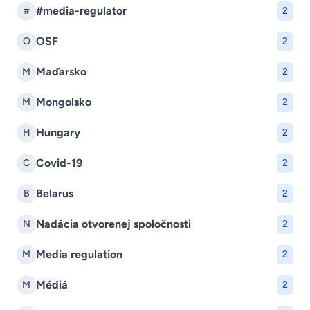
#media-regulator
#
2
OSF
O
2
Maďarsko
M
2
Mongolsko
M
2
Hungary
H
2
Covid-19
C
2
Belarus
B
2
Nadácia otvorenej spoločnosti
N
2
Media regulation
M
2
Médiá
M
2