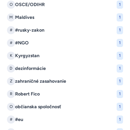
OSCE/ODIHR
O
1
Maldives
M
1
#rusky-zakon
#
1
#NGO
#
1
Kyrgyzstan
K
1
dezinformácie
D
1
zahraničné zasahovanie
Z
1
Robert Fico
R
1
občianska spoločnosť
O
1
#eu
#
1