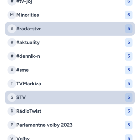
#tv-joj
#
6
Minorities
M
6
#rada-stvr
#
5
#aktuality
#
5
#dennik-n
#
5
#sme
#
5
TVMarkíza
T
5
STV
S
5
RádioTwist
R
5
Parlamentne volby 2023
P
5
Voľby
V
5