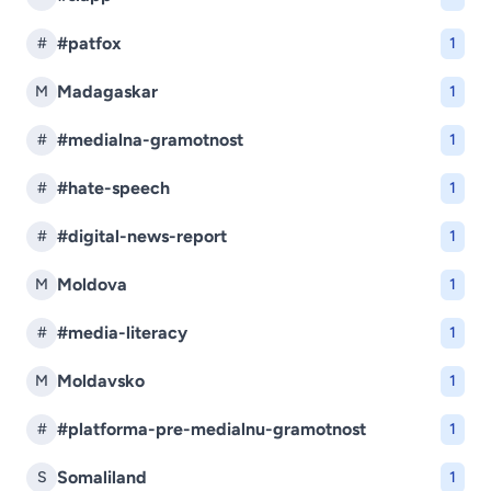
#patfox
#
1
Madagaskar
M
1
#medialna-gramotnost
#
1
#hate-speech
#
1
#digital-news-report
#
1
Moldova
M
1
#media-literacy
#
1
Moldavsko
M
1
#platforma-pre-medialnu-gramotnost
#
1
Somaliland
S
1