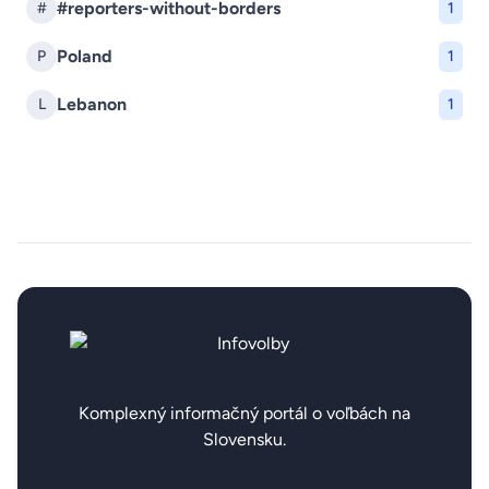
#reporters-without-borders
#
1
Poland
P
1
Lebanon
L
1
Komplexný informačný portál o voľbách na
Slovensku.