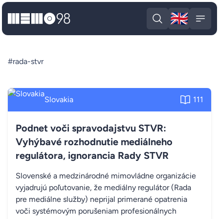
🇬🇧
MEMO98
Engli
Open search
Open
#rada-stvr
Slovakia
111
Podnet voči spravodajstvu STVR:
Vyhýbavé rozhodnutie mediálneho
regulátora, ignorancia Rady STVR
Slovenské a medzinárodné mimovládne organizácie
vyjadrujú poľutovanie, že mediálny regulátor (Rada
pre mediálne služby) neprijal primerané opatrenia
voči systémovým porušeniam profesionálnych