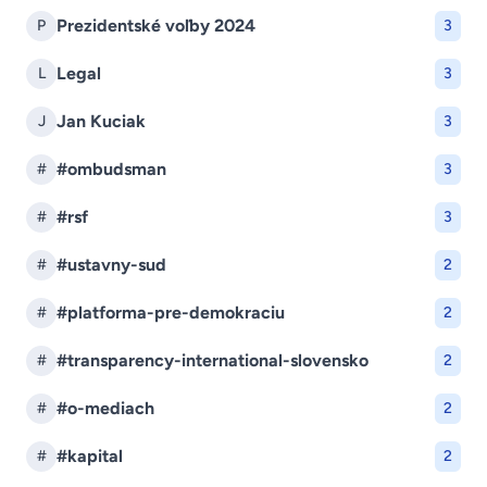
Prezidentské voľby 2024
P
3
Legal
L
3
Jan Kuciak
J
3
#ombudsman
#
3
#rsf
#
3
#ustavny-sud
#
2
#platforma-pre-demokraciu
#
2
#transparency-international-slovensko
#
2
#o-mediach
#
2
#kapital
#
2