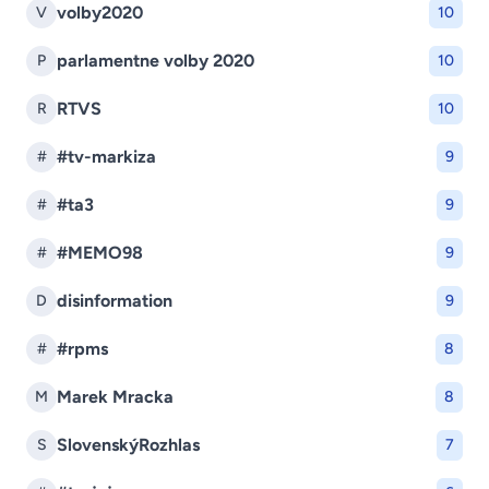
volby2020
V
10
parlamentne volby 2020
P
10
RTVS
R
10
#tv-markiza
#
9
#ta3
#
9
#MEMO98
#
9
disinformation
D
9
#rpms
#
8
Marek Mracka
M
8
SlovenskýRozhlas
S
7