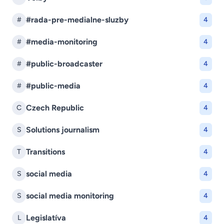
#rada-pre-medialne-sluzby
#
4
#media-monitoring
#
4
#public-broadcaster
#
4
#public-media
#
4
Czech Republic
C
4
Solutions journalism
S
4
Transitions
T
4
social media
S
4
social media monitoring
S
4
Legislatíva
L
4