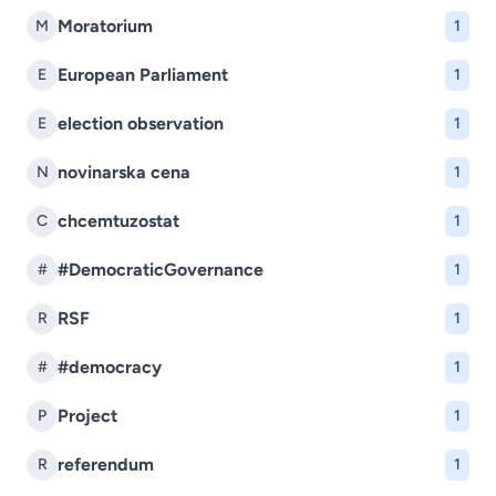
Moratorium
M
1
European Parliament
E
1
election observation
E
1
novinarska cena
N
1
chcemtuzostat
C
1
#DemocraticGovernance
#
1
RSF
R
1
#democracy
#
1
Project
P
1
referendum
R
1