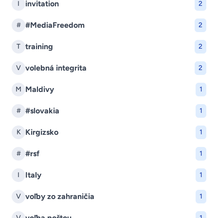
invitation
I
2
#MediaFreedom
#
2
training
T
2
volebná integrita
V
2
Maldivy
M
1
#slovakia
#
1
Kirgizsko
K
1
#rsf
#
1
Italy
I
1
voľby zo zahraničia
V
1
voľba poštou
V
1