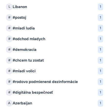
Libanon
L
1
#postoj
#
1
#mladi ludia
#
1
#odchod mladych
#
1
#demokracia
#
1
#chcem tu zostat
#
1
#mladi volici
#
1
#rodovo podmienené dezinformácie
#
1
#digitálna bezpečnosť
#
1
Azerbaijan
A
1