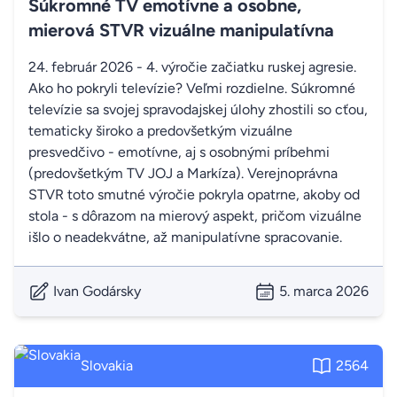
Súkromné TV emotívne a osobne,
mierová STVR vizuálne manipulatívna
24. február 2026 - 4. výročie začiatku ruskej agresie.
Ako ho pokryli televízie? Veľmi rozdielne. Súkromné
televízie sa svojej spravodajskej úlohy zhostili so cťou,
tematicky široko a predovšetkým vizuálne
presvedčivo - emotívne, aj s osobnými príbehmi
(predovšetkým TV JOJ a Markíza). Verejnoprávna
STVR toto smutné výročie pokryla opatrne, akoby od
stola - s dôrazom na mierový aspekt, pričom vizuálne
išlo o neadekvátne, až manipulatívne spracovanie.
Ivan Godársky
5. marca 2026
Slovakia
2564