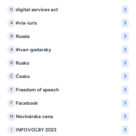
digital services act
D
3
#via-iuris
#
3
Russia
R
3
#ivan-godarsky
#
3
Rusko
R
3
Česko
Č
3
Freedom of speech
F
3
Facebook
F
3
Novinárska cena
N
3
INFOVOĽBY 2023
I
3