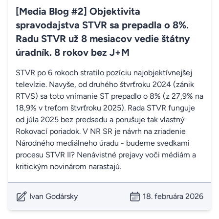
[Media Blog #2] Objektivita
spravodajstva STVR sa prepadla o 8%.
Radu STVR už 8 mesiacov vedie štátny
úradník. 8 rokov bez J+M
STVR po 6 rokoch stratilo pozíciu najobjektívnejšej
televízie. Navyše, od druhého štvrťroku 2024 (zánik
RTVS) sa toto vnímanie ST prepadlo o 8% (z 27,9% na
18,9% v treťom štvrťroku 2025). Rada STVR funguje
od júla 2025 bez predsedu a porušuje tak vlastný
Rokovací poriadok. V NR SR je návrh na zriadenie
Národného mediálneho úradu - budeme svedkami
procesu STVR II? Nenávistné prejavy voči médiám a
kritickým novinárom narastajú.
Ivan Godársky
18. februára 2026