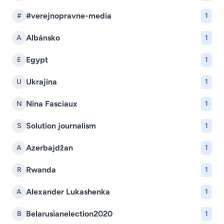
#verejnopravne-media
#
1
Albánsko
A
1
Egypt
E
1
Ukrajina
U
1
Nina Fasciaux
N
1
Solution journalism
S
1
Azerbajdžan
A
1
Rwanda
R
1
Alexander Lukashenka
A
1
Belarusianelection2020
B
1