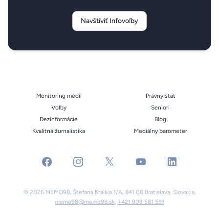
Navštíviť Infovoľby
Monitoring médií
Právny štát
Voľby
Seniori
Dezinformácie
Blog
Kvalitná žurnalistika
Mediálny barometer
facebook
instagram
x
youtube
linkedin
© 2026 MEMO98, Štefana Králika 1/A, 841 08 Bratislava, Slovakia,
memo98@memo98.sk
,
+421 903 581 591