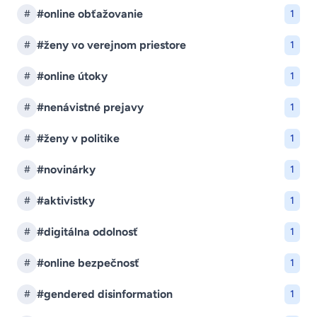
#online obťažovanie
#
1
#ženy vo verejnom priestore
#
1
#online útoky
#
1
#nenávistné prejavy
#
1
#ženy v politike
#
1
#novinárky
#
1
#aktivistky
#
1
#digitálna odolnosť
#
1
#online bezpečnosť
#
1
#gendered disinformation
#
1