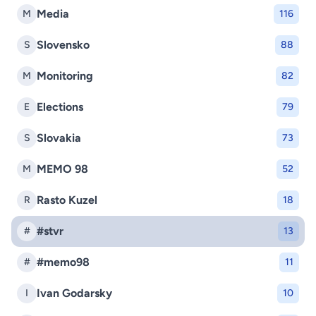
Media
M
116
Slovensko
S
88
Monitoring
M
82
Elections
E
79
Slovakia
S
73
MEMO 98
M
52
Rasto Kuzel
R
18
#stvr
#
13
#memo98
#
11
Ivan Godarsky
I
10