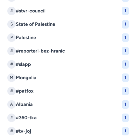
#stvr-council
#
1
State of Palestine
S
1
Palestine
P
1
#reporteri-bez-hranic
#
1
#slapp
#
1
Mongolia
M
1
#patfox
#
1
Albania
A
1
#360-tka
#
1
#tv-joj
#
1