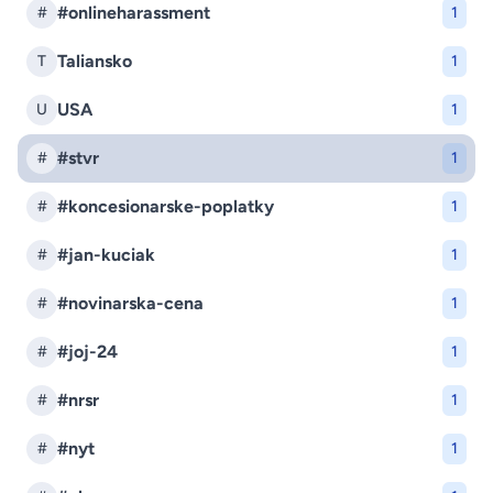
#onlineharassment
#
1
Taliansko
T
1
USA
U
1
#stvr
#
1
#koncesionarske-poplatky
#
1
#jan-kuciak
#
1
#novinarska-cena
#
1
#joj-24
#
1
#nrsr
#
1
#nyt
#
1