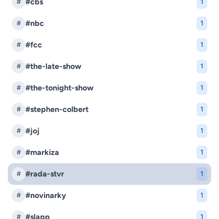
#cbs
#
1
#nbc
#
1
#fcc
#
1
#the-late-show
#
1
#the-tonight-show
#
1
#stephen-colbert
#
1
#joj
#
1
#markiza
#
1
#rada-stvr
#
1
#novinarky
#
1
#slapp
#
1