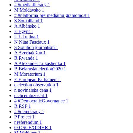
#
#media-literacy
1
M
Moldavsko
1
#
#platforma-pre-medialnu-gramotnost
1
S
Somaliland
1
A
Albánsko
1
E
Egypt
1
U
Ukrajina
1
N
Nina Fasciaux
1
S
Solution journalism
1
A
Azerbajdžan
1
R
Rwanda
1
A
Alexander Lukashenka
1
B
Belarusianelection2020
1
M
Moratorium
1
E
European Parliament
1
e
election observation
1
n
novinarska cena
1
c
chcemtuzostat
1
#
#DemocraticGovernance
1
R
RSF
1
#
#democracy
1
P
Project
1
r
referendum
1
O
OSCE/ODIHR
1
M
Maldives
1