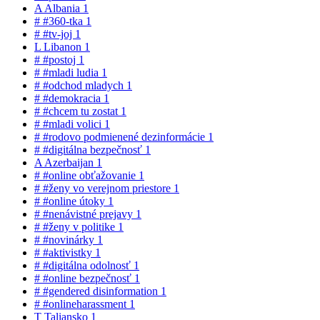
A
Albania
1
#
#360-tka
1
#
#tv-joj
1
L
Libanon
1
#
#postoj
1
#
#mladi ludia
1
#
#odchod mladych
1
#
#demokracia
1
#
#chcem tu zostat
1
#
#mladi volici
1
#
#rodovo podmienené dezinformácie
1
#
#digitálna bezpečnosť
1
A
Azerbaijan
1
#
#online obťažovanie
1
#
#ženy vo verejnom priestore
1
#
#online útoky
1
#
#nenávistné prejavy
1
#
#ženy v politike
1
#
#novinárky
1
#
#aktivistky
1
#
#digitálna odolnosť
1
#
#online bezpečnosť
1
#
#gendered disinformation
1
#
#onlineharassment
1
T
Taliansko
1