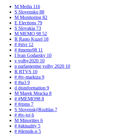
M
Media
116
S
Slovensko
88
M
Monitoring
82
E
Elections
79
S
Slovakia
73
M
MEMO 98
52
R
Rasto Kuzel
18
#
#stvr
12
#
#memo98
11
I
Ivan Godarsky
10
v
volby2020
10
p
parlamentne volby 2020
10
R
RTVS
10
#
#tv-markiza
9
#
#ta3
9
d
disinformation
9
M
Marek Mracka
8
#
#MEMO98
8
#
#rpms
7
S
SlovenskýRozhlas
7
#
#tv-joj
6
M
Minorities
6
#
#aktuality
5
#
#dennik-n
5