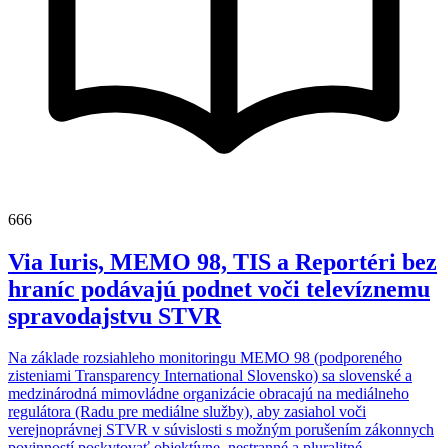
666
Via Iuris, MEMO 98, TIS a Reportéri bez
hraníc podávajú podnet voči televíznemu
spravodajstvu STVR
Na základe rozsiahleho monitoringu MEMO 98 (podporeného
zisteniami Transparency International Slovensko) sa slovenské a
medzinárodná mimovládne organizácie obracajú na mediálneho
regulátora (Radu pre mediálne služby), aby zasiahol voči
verejnoprávnej STVR v súvislosti s možným porušením zákonnych
povinností poskytovať objektívne, nestranné a pluralitné