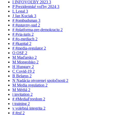
I
INFOVOĽBY 2023
3
P
Prezidentské voľby 2024
3
L
Legal
3
J
Jan Kuciak
3
#
#ombudsman
3
#
#ustavny-sud
2
#
#platforma-pre-demokraciu
2
#
#via-iuris
2
#
#o-mediach
2
#
#kapital
2
#
#media-regulator
2
O
OSF
2
M
Maďarsko
2
M
Mongolsko
2
H
Hungary
2
C
Covid-19
2
B
Belarus
2
N
Nadácia otvorenej spoločnosti
2
M
Media regulation
2
M
Médiá
2
i
invitation
2
#
#MediaFreedom
2
t
training
2
v
volebná integrita
2
#
#rsf
2