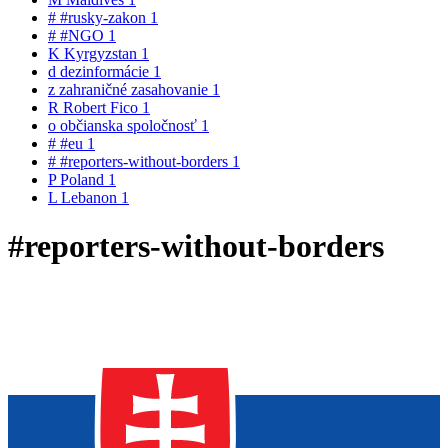
#
#rusky-zakon
1
#
#NGO
1
K
Kyrgyzstan
1
d
dezinformácie
1
z
zahraničné zasahovanie
1
R
Robert Fico
1
o
občianska spoločnosť
1
#
#eu
1
#
#reporters-without-borders
1
P
Poland
1
L
Lebanon
1
#reporters-without-borders