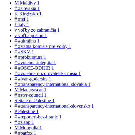
M
Maldivy
1
#
#slovakia
1
K
Kirgizsko
1
#
#rsf
1
I
Italy
1
v
voľby zo zahraničia
1
v
voľba poštou
1
#
#ukrajina
1
#
#statna-komisia-pre-volby
1
#
#SKV
1
#
#prokuratura
1
#
#volebna-integrita
1
#
#OSCE-ODIHR
1
#
#volebna-pozorovatelska-misia
1
#
#ivan-godarsky
1
#
#transparency-international-slovakia
1
M
Madagascar
1
#
#stvr-council
1
S
State of Palestine
1
#
#transparency-international-slovensko
1
P
Palestine
1
#
#reporteri-bez-hranic
1
#
#slapp
1
M
Mongolia
1
#
#patfox
1