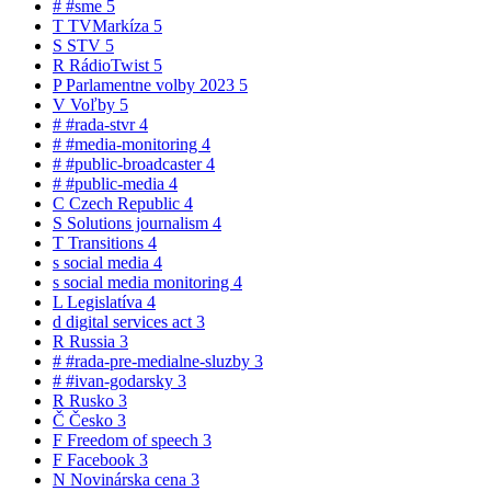
#
#sme
5
T
TVMarkíza
5
S
STV
5
R
RádioTwist
5
P
Parlamentne volby 2023
5
V
Voľby
5
#
#rada-stvr
4
#
#media-monitoring
4
#
#public-broadcaster
4
#
#public-media
4
C
Czech Republic
4
S
Solutions journalism
4
T
Transitions
4
s
social media
4
s
social media monitoring
4
L
Legislatíva
4
d
digital services act
3
R
Russia
3
#
#rada-pre-medialne-sluzby
3
#
#ivan-godarsky
3
R
Rusko
3
Č
Česko
3
F
Freedom of speech
3
F
Facebook
3
N
Novinárska cena
3