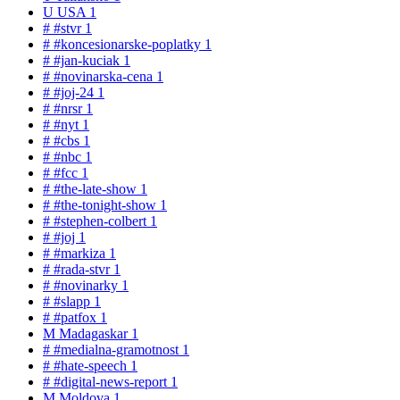
U
USA
1
#
#stvr
1
#
#koncesionarske-poplatky
1
#
#jan-kuciak
1
#
#novinarska-cena
1
#
#joj-24
1
#
#nrsr
1
#
#nyt
1
#
#cbs
1
#
#nbc
1
#
#fcc
1
#
#the-late-show
1
#
#the-tonight-show
1
#
#stephen-colbert
1
#
#joj
1
#
#markiza
1
#
#rada-stvr
1
#
#novinarky
1
#
#slapp
1
#
#patfox
1
M
Madagaskar
1
#
#medialna-gramotnost
1
#
#hate-speech
1
#
#digital-news-report
1
M
Moldova
1