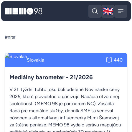
🇬🇧
MEMO98
Engli
Open search
Open
#nrsr
Slovakia
440
Mediálny barometer - 21/2026
V 21. týždni tohto roku boli udelené Novinárske ceny
2025, ktoré pravidelne organizuje Nadácia otvorenej
spoločnosti (MEMO 98 je partnerom NC). Zasadla
Rada pre mediálne služby, denník SME sa venoval
pôsobeniu alternatívnej influencerky Mimi Šramovej
za štátne peniaze. MEMO 98 vydalo správu mapujúcu
politické diskusie za posledných 30 mesiacov. V