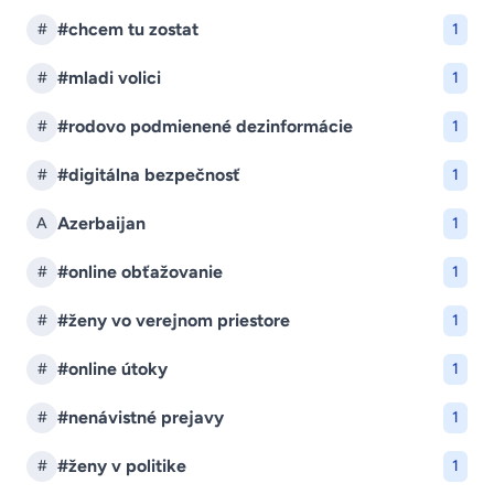
#chcem tu zostat
#
1
#mladi volici
#
1
#rodovo podmienené dezinformácie
#
1
#digitálna bezpečnosť
#
1
Azerbaijan
A
1
#online obťažovanie
#
1
#ženy vo verejnom priestore
#
1
#online útoky
#
1
#nenávistné prejavy
#
1
#ženy v politike
#
1