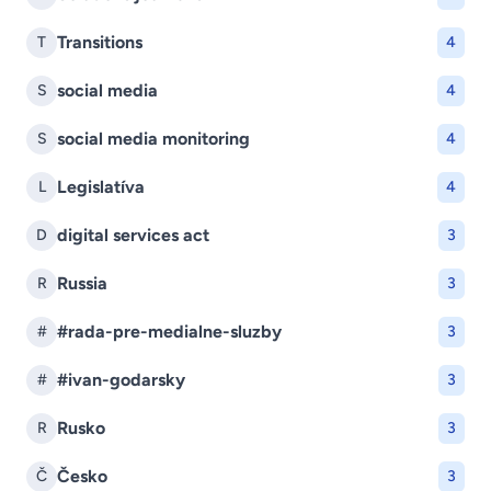
Transitions
T
4
social media
S
4
social media monitoring
S
4
Legislatíva
L
4
digital services act
D
3
Russia
R
3
#rada-pre-medialne-sluzby
#
3
#ivan-godarsky
#
3
Rusko
R
3
Česko
Č
3