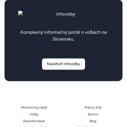
Komplexný informačný portál o voľbách na
Slovensku.
Navštíviť Infovoľby
Monitoring médií
Právny štát
Voľby
Seniori
Dezinformácie
Blog