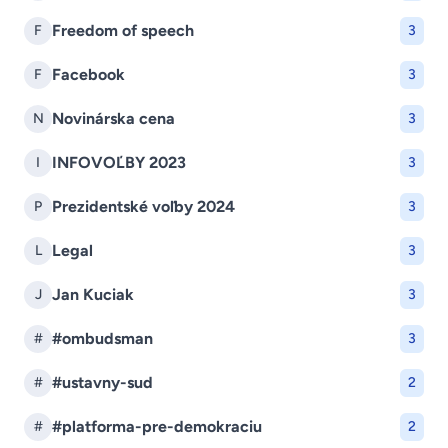
Freedom of speech
F
3
Facebook
F
3
Novinárska cena
N
3
INFOVOĽBY 2023
I
3
Prezidentské voľby 2024
P
3
Legal
L
3
Jan Kuciak
J
3
#ombudsman
#
3
#ustavny-sud
#
2
#platforma-pre-demokraciu
#
2