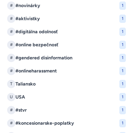
#novinárky
#
1
#aktivistky
#
1
#digitálna odolnosť
#
1
#online bezpečnosť
#
1
#gendered disinformation
#
1
#onlineharassment
#
1
Taliansko
T
1
USA
U
1
#stvr
#
1
#koncesionarske-poplatky
#
1