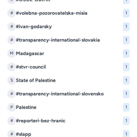
#volebna-pozorovatelska-misia
#
1
#ivan-godarsky
#
1
#transparency-international-slovakia
#
1
Madagascar
M
1
#stvr-council
#
1
State of Palestine
S
1
#transparency-international-slovensko
#
1
Palestine
P
1
#reporteri-bez-hranic
#
1
#slapp
#
1