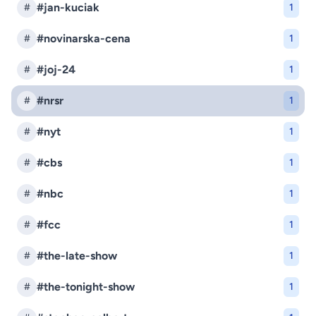
#jan-kuciak
#
1
#novinarska-cena
#
1
#joj-24
#
1
#nrsr
#
1
#nyt
#
1
#cbs
#
1
#nbc
#
1
#fcc
#
1
#the-late-show
#
1
#the-tonight-show
#
1