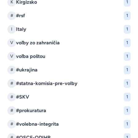
Kirgizsko
K
1
#rsf
#
1
Italy
I
1
voľby zo zahraničia
V
1
voľba poštou
V
1
#ukrajina
#
1
#statna-komisia-pre-volby
#
1
#SKV
#
1
#prokuratura
#
1
#volebna-integrita
#
1
#OSCE-ODIHR
#
1