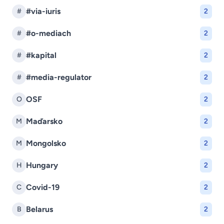
#via-iuris
#
2
#o-mediach
#
2
#kapital
#
2
#media-regulator
#
2
OSF
O
2
Maďarsko
M
2
Mongolsko
M
2
Hungary
H
2
Covid-19
C
2
Belarus
B
2