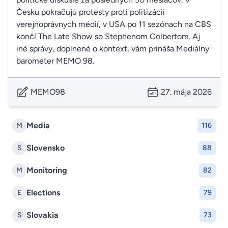
Česku pokračujú protesty proti politizácii
verejnoprávnych médií, v USA po 11 sezónach na CBS
končí The Late Show so Stephenom Colbertom. Aj
iné správy, doplnené o kontext, vám prináša Mediálny
barometer MEMO 98.
MEMO98
27. mája 2026
Media
M
116
Slovensko
S
88
Monitoring
M
82
Elections
E
79
Slovakia
S
73