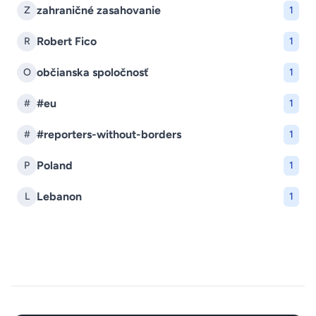
zahraničné zasahovanie
Z
1
Robert Fico
R
1
občianska spoločnosť
O
1
#eu
#
1
#reporters-without-borders
#
1
Poland
P
1
Lebanon
L
1