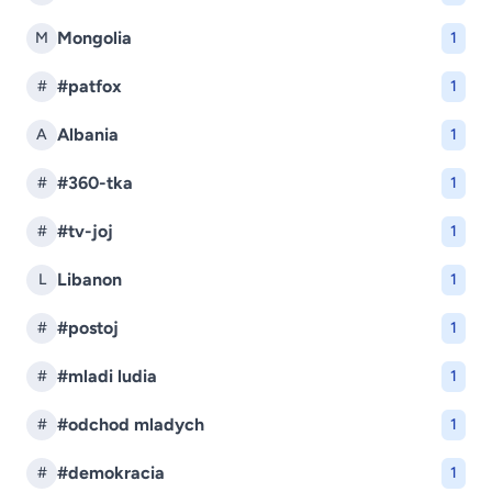
Mongolia
M
1
#patfox
#
1
Albania
A
1
#360-tka
#
1
#tv-joj
#
1
Libanon
L
1
#postoj
#
1
#mladi ludia
#
1
#odchod mladych
#
1
#demokracia
#
1