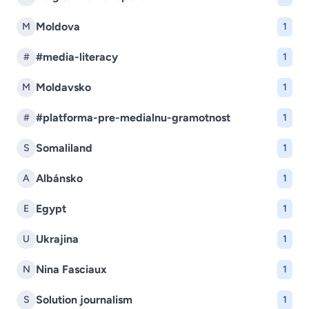
Moldova
M
1
#media-literacy
#
1
Moldavsko
M
1
#platforma-pre-medialnu-gramotnost
#
1
Somaliland
S
1
Albánsko
A
1
Egypt
E
1
Ukrajina
U
1
Nina Fasciaux
N
1
Solution journalism
S
1