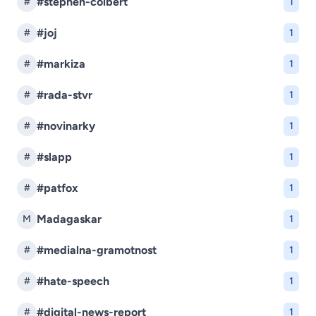
#stephen-colbert
#
1
#joj
#
1
#markiza
#
1
#rada-stvr
#
1
#novinarky
#
1
#slapp
#
1
#patfox
#
1
Madagaskar
M
1
#medialna-gramotnost
#
1
#hate-speech
#
1
#digital-news-report
#
1