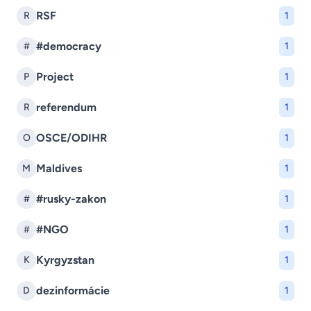
RSF
R
1
#democracy
#
1
Project
P
1
referendum
R
1
OSCE/ODIHR
O
1
Maldives
M
1
#rusky-zakon
#
1
#NGO
#
1
Kyrgyzstan
K
1
dezinformácie
D
1