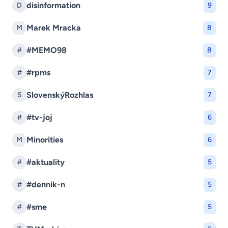
disinformation
D
9
Marek Mracka
M
8
#MEMO98
#
8
#rpms
#
7
SlovenskýRozhlas
S
7
#tv-joj
#
6
Minorities
M
6
#aktuality
#
5
#dennik-n
#
5
#sme
#
5