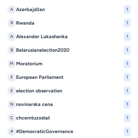
Azerbajdžan
A
1
Rwanda
R
1
Alexander Lukashenka
A
1
Belarusianelection2020
B
1
Moratorium
M
1
European Parliament
E
1
election observation
E
1
novinarska cena
N
1
chcemtuzostat
C
1
#DemocraticGovernance
#
1