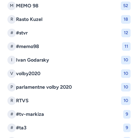
MEMO 98
M
52
Rasto Kuzel
R
18
#stvr
#
12
#memo98
#
11
Ivan Godarsky
I
10
volby2020
V
10
parlamentne volby 2020
P
10
RTVS
R
10
#tv-markiza
#
9
#ta3
#
9