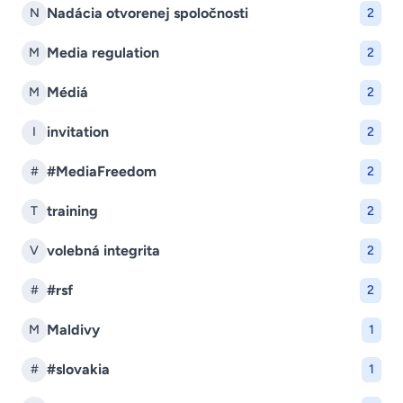
Nadácia otvorenej spoločnosti
N
2
Media regulation
M
2
Médiá
M
2
invitation
I
2
#MediaFreedom
#
2
training
T
2
volebná integrita
V
2
#rsf
#
2
Maldivy
M
1
#slovakia
#
1