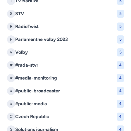
TVMarkíza
T
5
STV
S
5
RádioTwist
R
5
Parlamentne volby 2023
P
5
Voľby
V
5
#rada-stvr
#
4
#media-monitoring
#
4
#public-broadcaster
#
4
#public-media
#
4
Czech Republic
C
4
Solutions journalism
S
4