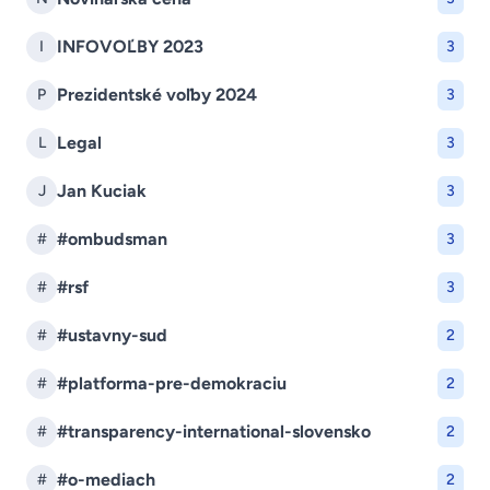
INFOVOĽBY 2023
I
3
Prezidentské voľby 2024
P
3
Legal
L
3
Jan Kuciak
J
3
#ombudsman
#
3
#rsf
#
3
#ustavny-sud
#
2
#platforma-pre-demokraciu
#
2
#transparency-international-slovensko
#
2
#o-mediach
#
2