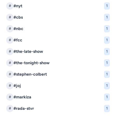
#nyt
#
1
#cbs
#
1
#nbc
#
1
#fcc
#
1
#the-late-show
#
1
#the-tonight-show
#
1
#stephen-colbert
#
1
#joj
#
1
#markiza
#
1
#rada-stvr
#
1