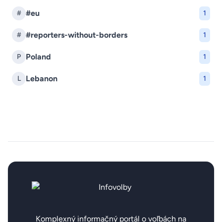
#eu
#
1
#reporters-without-borders
#
1
Poland
P
1
Lebanon
L
1
Komplexný informačný portál o voľbách na