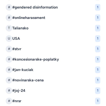
#gendered disinformation
#
1
#onlineharassment
#
1
Taliansko
T
1
USA
U
1
#stvr
#
1
#koncesionarske-poplatky
#
1
#jan-kuciak
#
1
#novinarska-cena
#
1
#joj-24
#
1
#nrsr
#
1