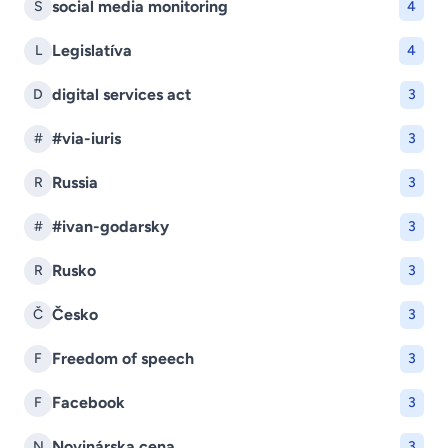
social media monitoring
S
4
Legislatíva
L
4
digital services act
D
3
#via-iuris
#
3
Russia
R
3
#ivan-godarsky
#
3
Rusko
R
3
Česko
Č
3
Freedom of speech
F
3
Facebook
F
3
Novinárska cena
N
3