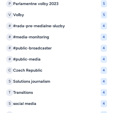
Parlamentne volby 2023
P
5
Voľby
V
5
#rada-pre-medialne-sluzby
#
4
#media-monitoring
#
4
#public-broadcaster
#
4
#public-media
#
4
Czech Republic
C
4
Solutions journalism
S
4
Transitions
T
4
social media
S
4