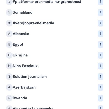
#platforma-pre-medialnu-gramotnost
#
1
Somaliland
S
1
#verejnopravne-media
#
1
Albánsko
A
1
Egypt
E
1
Ukrajina
U
1
Nina Fasciaux
N
1
Solution journalism
S
1
Azerbajdžan
A
1
Rwanda
R
1
Alexander Lukashenka
A
1