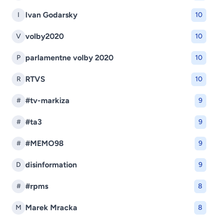
Ivan Godarsky
I
10
volby2020
V
10
parlamentne volby 2020
P
10
RTVS
R
10
#tv-markiza
#
9
#ta3
#
9
#MEMO98
#
9
disinformation
D
9
#rpms
#
8
Marek Mracka
M
8