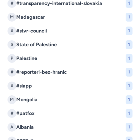
#transparency-international-slovakia
#
1
Madagascar
M
1
#stvr-council
#
1
State of Palestine
S
1
Palestine
P
1
#reporteri-bez-hranic
#
1
#slapp
#
1
Mongolia
M
1
#patfox
#
1
Albania
A
1