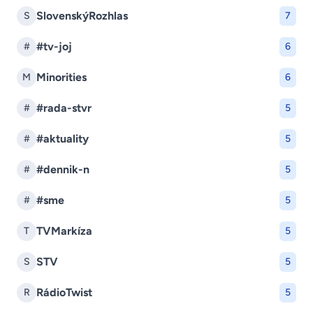
SlovenskýRozhlas
S
7
#tv-joj
#
6
Minorities
M
6
#rada-stvr
#
5
#aktuality
#
5
#dennik-n
#
5
#sme
#
5
TVMarkíza
T
5
STV
S
5
RádioTwist
R
5