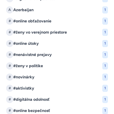
Azerbaijan
A
1
#online obťažovanie
#
1
#ženy vo verejnom priestore
#
1
#online útoky
#
1
#nenávistné prejavy
#
1
#ženy v politike
#
1
#novinárky
#
1
#aktivistky
#
1
#digitálna odolnosť
#
1
#online bezpečnosť
#
1