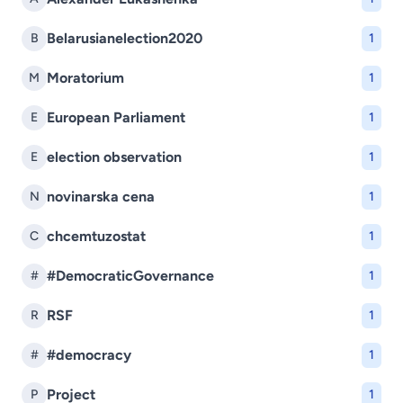
Belarusianelection2020
B
1
Moratorium
M
1
European Parliament
E
1
election observation
E
1
novinarska cena
N
1
chcemtuzostat
C
1
#DemocraticGovernance
#
1
RSF
R
1
#democracy
#
1
Project
P
1