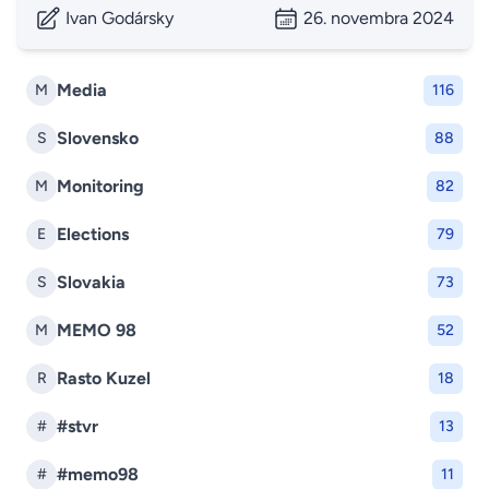
Ivan Godársky
26. novembra 2024
Media
M
116
Slovensko
S
88
Monitoring
M
82
Elections
E
79
Slovakia
S
73
MEMO 98
M
52
Rasto Kuzel
R
18
#stvr
#
13
#memo98
#
11