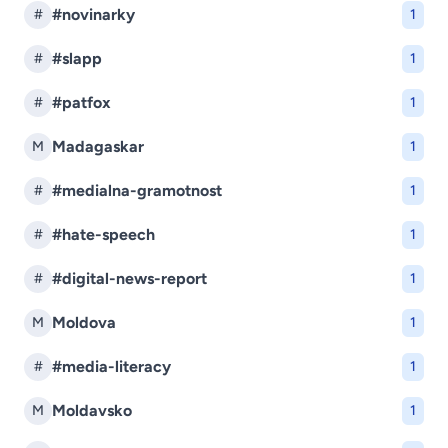
#novinarky
#
1
#slapp
#
1
#patfox
#
1
Madagaskar
M
1
#medialna-gramotnost
#
1
#hate-speech
#
1
#digital-news-report
#
1
Moldova
M
1
#media-literacy
#
1
Moldavsko
M
1