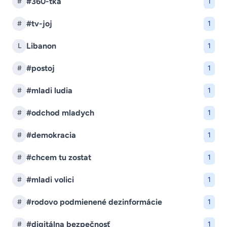
#360-tka
#
1
#tv-joj
#
1
Libanon
L
1
#postoj
#
1
#mladi ludia
#
1
#odchod mladych
#
1
#demokracia
#
1
#chcem tu zostat
#
1
#mladi volici
#
1
#rodovo podmienené dezinformácie
#
1
#digitálna bezpečnosť
#
1