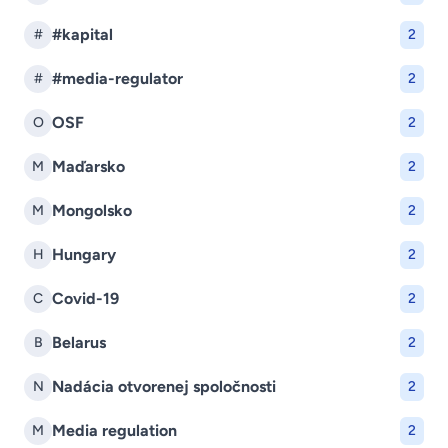
#kapital
#
2
#media-regulator
#
2
OSF
O
2
Maďarsko
M
2
Mongolsko
M
2
Hungary
H
2
Covid-19
C
2
Belarus
B
2
Nadácia otvorenej spoločnosti
N
2
Media regulation
M
2