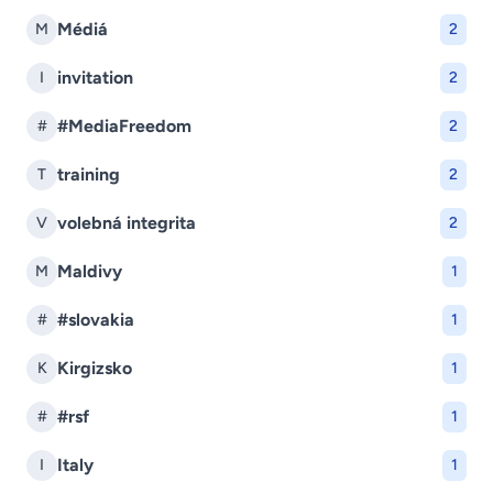
Médiá
M
2
invitation
I
2
#MediaFreedom
#
2
training
T
2
volebná integrita
V
2
Maldivy
M
1
#slovakia
#
1
Kirgizsko
K
1
#rsf
#
1
Italy
I
1