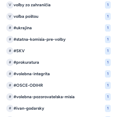
voľby zo zahraničia
V
1
voľba poštou
V
1
#ukrajina
#
1
#statna-komisia-pre-volby
#
1
#SKV
#
1
#prokuratura
#
1
#volebna-integrita
#
1
#OSCE-ODIHR
#
1
#volebna-pozorovatelska-misia
#
1
#ivan-godarsky
#
1