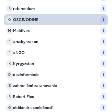
referendum
R
1
OSCE/ODIHR
O
1
Maldives
M
1
#rusky-zakon
#
1
#NGO
#
1
Kyrgyzstan
K
1
dezinformácie
D
1
zahraničné zasahovanie
Z
1
Robert Fico
R
1
občianska spoločnosť
O
1