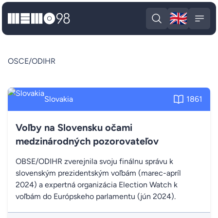
🇬🇧
MEMO98
Engli
Open search
Open
OSCE/ODIHR
Slovakia
1861
Voľby na Slovensku očami
medzinárodných pozorovateľov
OBSE/ODIHR zverejnila svoju finálnu správu k
slovenským prezidentským voľbám (marec-apríl
2024) a expertná organizácia Election Watch k
voľbám do Európskeho parlamentu (jún 2024).