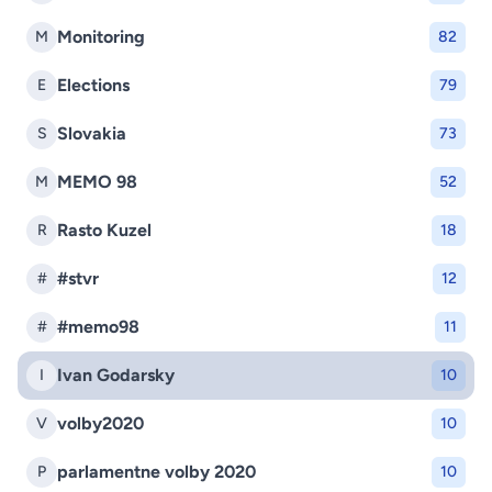
Monitoring
M
82
Elections
E
79
Slovakia
S
73
MEMO 98
M
52
Rasto Kuzel
R
18
#stvr
#
12
#memo98
#
11
Ivan Godarsky
I
10
volby2020
V
10
parlamentne volby 2020
P
10