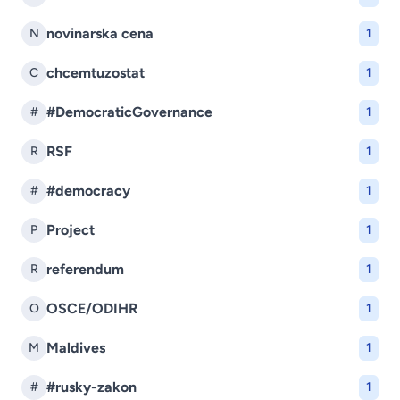
novinarska cena
N
1
chcemtuzostat
C
1
#DemocraticGovernance
#
1
RSF
R
1
#democracy
#
1
Project
P
1
referendum
R
1
OSCE/ODIHR
O
1
Maldives
M
1
#rusky-zakon
#
1