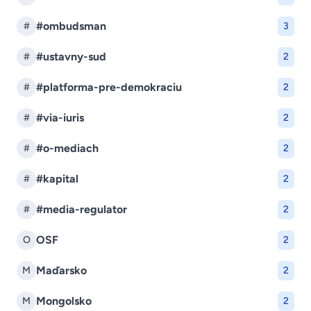
#ombudsman
#
3
#ustavny-sud
#
2
#platforma-pre-demokraciu
#
2
#via-iuris
#
2
#o-mediach
#
2
#kapital
#
2
#media-regulator
#
2
OSF
O
2
Maďarsko
M
2
Mongolsko
M
2