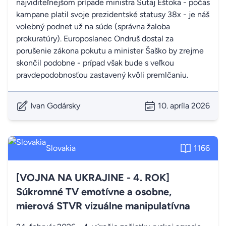
najviditeľnejšom prípade ministra Šutaj Eštoka - počas
kampane platil svoje prezidentské statusy 38x - je náš
volebný podnet už na súde (správna žaloba
prokuratúry). Europoslanec Ondruš dostal za
porušenie zákona pokutu a minister Šaško by zrejme
skončil podobne - prípad však bude s veľkou
pravdepodobnosťou zastavený kvôli premlčaniu.
Ivan Godársky
10. apríla 2026
Slovakia
1166
[VOJNA NA UKRAJINE - 4. ROK]
Súkromné TV emotívne a osobne,
mierová STVR vizuálne manipulatívna