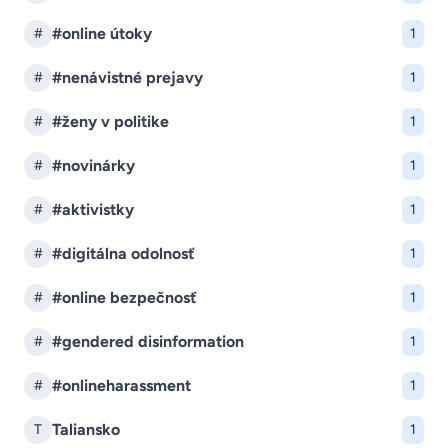
#online útoky
#
1
#nenávistné prejavy
#
1
#ženy v politike
#
1
#novinárky
#
1
#aktivistky
#
1
#digitálna odolnosť
#
1
#online bezpečnosť
#
1
#gendered disinformation
#
1
#onlineharassment
#
1
Taliansko
T
1