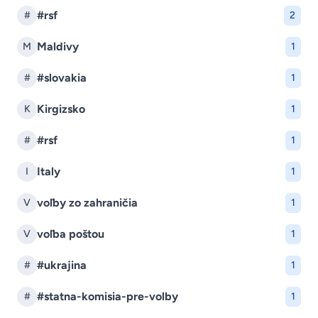
#rsf
#
2
Maldivy
M
1
#slovakia
#
1
Kirgizsko
K
1
#rsf
#
1
Italy
I
1
voľby zo zahraničia
V
1
voľba poštou
V
1
#ukrajina
#
1
#statna-komisia-pre-volby
#
1