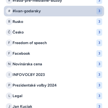
#rada-pre-medialne-sluzby
#
3
#ivan-godarsky
#
3
Rusko
R
3
Česko
Č
3
Freedom of speech
F
3
Facebook
F
3
Novinárska cena
N
3
INFOVOĽBY 2023
I
3
Prezidentské voľby 2024
P
3
Legal
L
3
Jan Kuciak
J
3