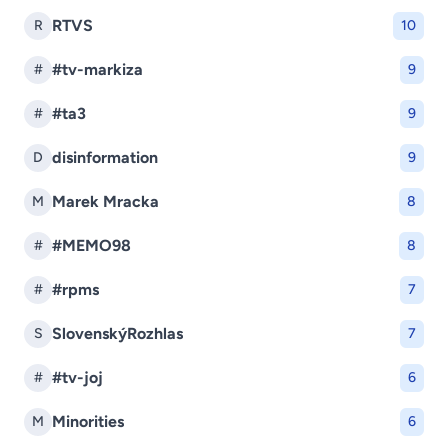
RTVS
R
10
#tv-markiza
#
9
#ta3
#
9
disinformation
D
9
Marek Mracka
M
8
#MEMO98
#
8
#rpms
#
7
SlovenskýRozhlas
S
7
#tv-joj
#
6
Minorities
M
6