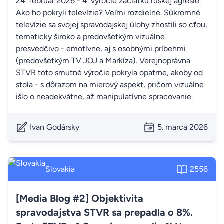
24. február 2026 - 4. výročie začiatku ruskej agresie.
Ako ho pokryli televízie? Veľmi rozdielne. Súkromné
televízie sa svojej spravodajskej úlohy zhostili so cťou,
tematicky široko a predovšetkým vizuálne
presvedčivo - emotívne, aj s osobnými príbehmi
(predovšetkým TV JOJ a Markíza). Verejnoprávna
STVR toto smutné výročie pokryla opatrne, akoby od
stola - s dôrazom na mierový aspekt, pričom vizuálne
išlo o neadekvátne, až manipulatívne spracovanie.
Ivan Godársky
5. marca 2026
Slovakia
2556
[Media Blog #2] Objektivita
spravodajstva STVR sa prepadla o 8%.