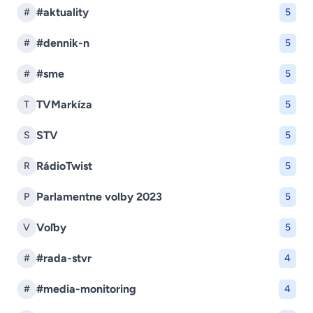
#aktuality
#
5
#dennik-n
#
5
#sme
#
5
TVMarkíza
T
5
STV
S
5
RádioTwist
R
5
Parlamentne volby 2023
P
5
Voľby
V
5
#rada-stvr
#
4
#media-monitoring
#
4