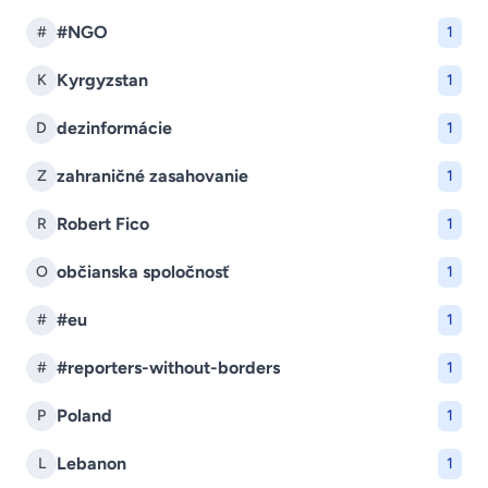
#NGO
#
1
Kyrgyzstan
K
1
dezinformácie
D
1
zahraničné zasahovanie
Z
1
Robert Fico
R
1
občianska spoločnosť
O
1
#eu
#
1
#reporters-without-borders
#
1
Poland
P
1
Lebanon
L
1