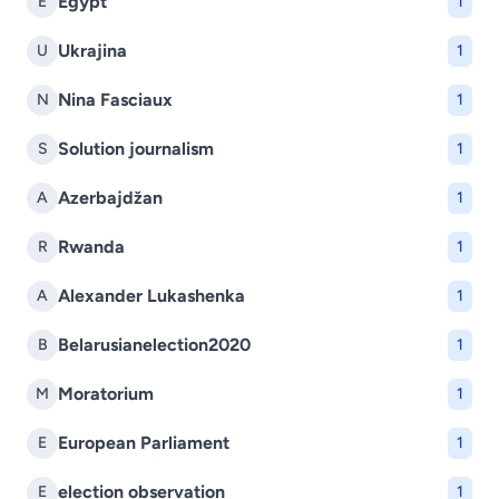
Egypt
E
1
Ukrajina
U
1
Nina Fasciaux
N
1
Solution journalism
S
1
Azerbajdžan
A
1
Rwanda
R
1
Alexander Lukashenka
A
1
Belarusianelection2020
B
1
Moratorium
M
1
European Parliament
E
1
election observation
E
1