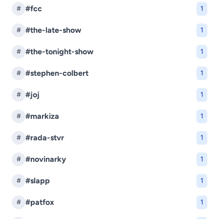
#fcc
#
1
#the-late-show
#
1
#the-tonight-show
#
1
#stephen-colbert
#
1
#joj
#
1
#markiza
#
1
#rada-stvr
#
1
#novinarky
#
1
#slapp
#
1
#patfox
#
1