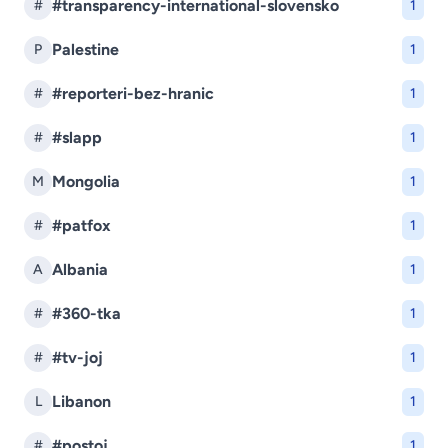
#transparency-international-slovensko
#
1
Palestine
P
1
#reporteri-bez-hranic
#
1
#slapp
#
1
Mongolia
M
1
#patfox
#
1
Albania
A
1
#360-tka
#
1
#tv-joj
#
1
Libanon
L
1
#postoj
#
1