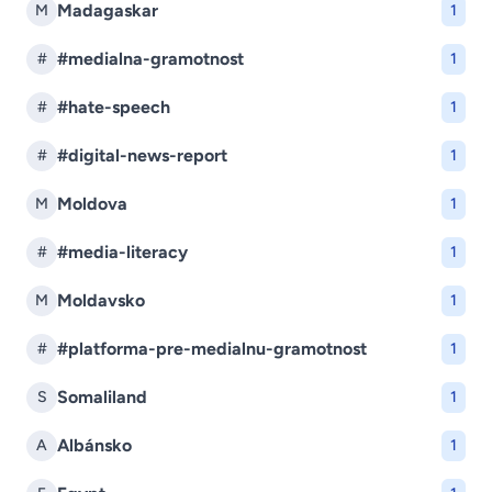
Madagaskar
M
1
#medialna-gramotnost
#
1
#hate-speech
#
1
#digital-news-report
#
1
Moldova
M
1
#media-literacy
#
1
Moldavsko
M
1
#platforma-pre-medialnu-gramotnost
#
1
Somaliland
S
1
Albánsko
A
1