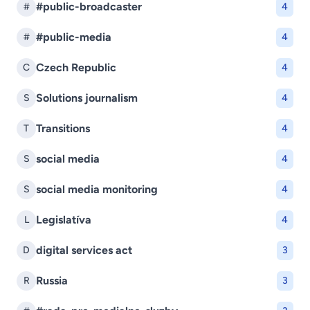
#public-broadcaster
#
4
#public-media
#
4
Czech Republic
C
4
Solutions journalism
S
4
Transitions
T
4
social media
S
4
social media monitoring
S
4
Legislatíva
L
4
digital services act
D
3
Russia
R
3