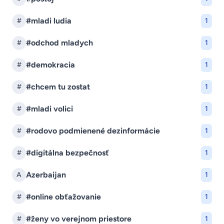
#mladi ludia
#
1
#odchod mladych
#
1
#demokracia
#
1
#chcem tu zostat
#
1
#mladi volici
#
1
#rodovo podmienené dezinformácie
#
1
#digitálna bezpečnosť
#
1
Azerbaijan
A
1
#online obťažovanie
#
1
#ženy vo verejnom priestore
#
1