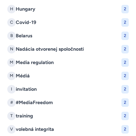
Hungary
H
2
Covid-19
C
2
Belarus
B
2
Nadácia otvorenej spoločnosti
N
2
Media regulation
M
2
Médiá
M
2
invitation
I
2
#MediaFreedom
#
2
training
T
2
volebná integrita
V
2