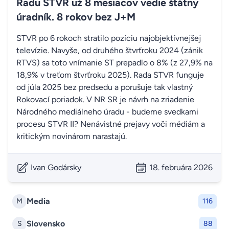
Radu STVR už 8 mesiacov vedie štátny
úradník. 8 rokov bez J+M
STVR po 6 rokoch stratilo pozíciu najobjektívnejšej
televízie. Navyše, od druhého štvrťroku 2024 (zánik
RTVS) sa toto vnímanie ST prepadlo o 8% (z 27,9% na
18,9% v treťom štvrťroku 2025). Rada STVR funguje
od júla 2025 bez predsedu a porušuje tak vlastný
Rokovací poriadok. V NR SR je návrh na zriadenie
Národného mediálneho úradu - budeme svedkami
procesu STVR II? Nenávistné prejavy voči médiám a
kritickým novinárom narastajú.
Ivan Godársky
18. februára 2026
Media
M
116
Slovensko
S
88