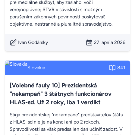
pre mediálne služby), aby zasiahol voči
verejnoprávnej STVR v súvislosti s možným
porušením zákonnych povinností poskytovať
objektívne, nestranné a pluralitné spravodajstvo.
Ivan Godársky
27. apríla 2026
Slovakia
841
[Volebné fauly 10] Prezidentská
"nekampaň" 3 štátnych funkcionárov
HLAS-sd. Už 2 roky, iba 1 verdikt
Sága prezidentskej "nekampane" predstaviteľov štátu
z HLAS-sd nie je na konci ani po 2 rokoch.
Spravodlivosti sa však predsa len darí učiniť zadosť. V