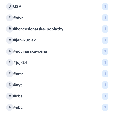
USA
U
1
#stvr
#
1
#koncesionarske-poplatky
#
1
#jan-kuciak
#
1
#novinarska-cena
#
1
#joj-24
#
1
#nrsr
#
1
#nyt
#
1
#cbs
#
1
#nbc
#
1