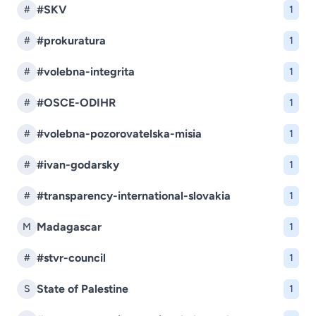
#SKV
#
1
#prokuratura
#
1
#volebna-integrita
#
1
#OSCE-ODIHR
#
1
#volebna-pozorovatelska-misia
#
1
#ivan-godarsky
#
1
#transparency-international-slovakia
#
1
Madagascar
M
1
#stvr-council
#
1
State of Palestine
S
1