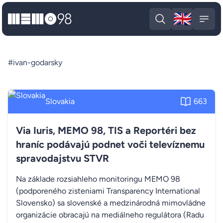
🇬🇧
MEMO98
Engli
Open search
Open
#ivan-godarsky
Slovakia
663
Via Iuris, MEMO 98, TIS a Reportéri bez
hraníc podávajú podnet voči televíznemu
spravodajstvu STVR
Na základe rozsiahleho monitoringu MEMO 98
(podporeného zisteniami Transparency International
Slovensko) sa slovenské a medzinárodná mimovládne
organizácie obracajú na mediálneho regulátora (Radu