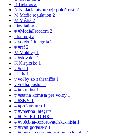
B
Belarus
2
N
Nadácia otvorenej spoločnosti
2
M
Media regulation
2
M
Médiá
2
i
invitation
2
#
#MediaFreedom
2
t
training
2
v
volebná integrita
2
#
#rsf
2
M
Maldivy
1
#
#slovakia
1
K
Kirgizsko
1
#
#rsf
1
I
Italy
1
v
voľby zo zahraničia
1
v
voľba poštou
1
#
#ukrajina
1
#
#statna-komisia-pre-volby
1
#
#SKV
1
#
#prokuratura
1
#
#volebna-integrita
1
#
#OSCE-ODIHR
1
#
#volebna-pozorovatelska-misia
1
#
#ivan-godarsky
1
#
#transparency-international-slovakia
1