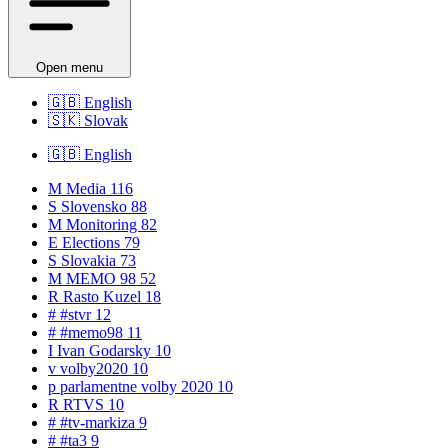
Open menu
🇬🇧
English
🇸🇰
Slovak
🇬🇧
English
M
Media
116
S
Slovensko
88
M
Monitoring
82
E
Elections
79
S
Slovakia
73
M
MEMO 98
52
R
Rasto Kuzel
18
#
#stvr
12
#
#memo98
11
I
Ivan Godarsky
10
v
volby2020
10
p
parlamentne volby 2020
10
R
RTVS
10
#
#tv-markiza
9
#
#ta3
9