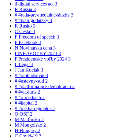
d
digital services act
3
R
Russia
3
#
#rada-pre-medialne-sluzby
3
#
#ivan-godarsky
3
R
Rusko
3
Č
Česko
3
F
Freedom of speech
3
F
Facebook
3
N
Novinárska cena
3
I
INFOVOĽBY 2023
3
P
Prezidentské voľby 2024
3
L
Legal
3
J
Jan Kuciak
3
#
#ombudsman
3
#
#ustavny-sud
2
#
#platforma-pre-demokraciu
2
#
#via-iuris
2
#
#o-mediach
2
#
#kapital
2
#
#media-regulator
2
O
OSF
2
M
Maďarsko
2
M
Mongolsko
2
H
Hungary
2
C
Covid-19
2