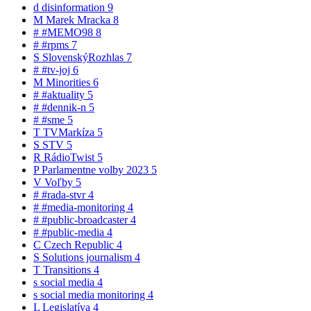
d
disinformation
9
M
Marek Mracka
8
#
#MEMO98
8
#
#rpms
7
S
SlovenskýRozhlas
7
#
#tv-joj
6
M
Minorities
6
#
#aktuality
5
#
#dennik-n
5
#
#sme
5
T
TVMarkíza
5
S
STV
5
R
RádioTwist
5
P
Parlamentne volby 2023
5
V
Voľby
5
#
#rada-stvr
4
#
#media-monitoring
4
#
#public-broadcaster
4
#
#public-media
4
C
Czech Republic
4
S
Solutions journalism
4
T
Transitions
4
s
social media
4
s
social media monitoring
4
L
Legislatíva
4