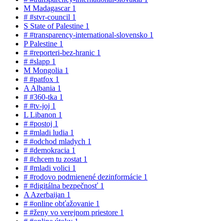
M
Madagascar
1
#
#stvr-council
1
S
State of Palestine
1
#
#transparency-international-slovensko
1
P
Palestine
1
#
#reporteri-bez-hranic
1
#
#slapp
1
M
Mongolia
1
#
#patfox
1
A
Albania
1
#
#360-tka
1
#
#tv-joj
1
L
Libanon
1
#
#postoj
1
#
#mladi ludia
1
#
#odchod mladych
1
#
#demokracia
1
#
#chcem tu zostat
1
#
#mladi volici
1
#
#rodovo podmienené dezinformácie
1
#
#digitálna bezpečnosť
1
A
Azerbaijan
1
#
#online obťažovanie
1
#
#ženy vo verejnom priestore
1