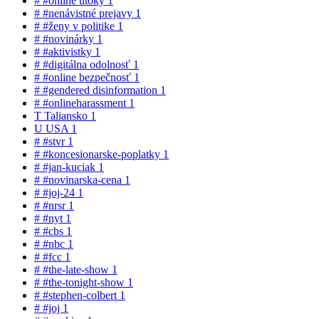
#
#online útoky
1
#
#nenávistné prejavy
1
#
#ženy v politike
1
#
#novinárky
1
#
#aktivistky
1
#
#digitálna odolnosť
1
#
#online bezpečnosť
1
#
#gendered disinformation
1
#
#onlineharassment
1
T
Taliansko
1
U
USA
1
#
#stvr
1
#
#koncesionarske-poplatky
1
#
#jan-kuciak
1
#
#novinarska-cena
1
#
#joj-24
1
#
#nrsr
1
#
#nyt
1
#
#cbs
1
#
#nbc
1
#
#fcc
1
#
#the-late-show
1
#
#the-tonight-show
1
#
#stephen-colbert
1
#
#joj
1