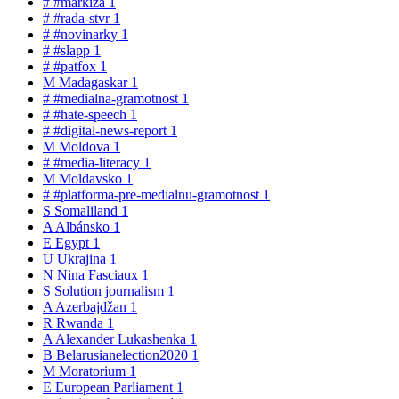
#
#markiza
1
#
#rada-stvr
1
#
#novinarky
1
#
#slapp
1
#
#patfox
1
M
Madagaskar
1
#
#medialna-gramotnost
1
#
#hate-speech
1
#
#digital-news-report
1
M
Moldova
1
#
#media-literacy
1
M
Moldavsko
1
#
#platforma-pre-medialnu-gramotnost
1
S
Somaliland
1
A
Albánsko
1
E
Egypt
1
U
Ukrajina
1
N
Nina Fasciaux
1
S
Solution journalism
1
A
Azerbajdžan
1
R
Rwanda
1
A
Alexander Lukashenka
1
B
Belarusianelection2020
1
M
Moratorium
1
E
European Parliament
1