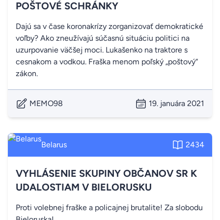
POŠTOVÉ SCHRÁNKY
Dajú sa v čase koronakrízy zorganizovať demokratické
voľby? Ako zneužívajú súčasnú situáciu politici na
uzurpovanie väčšej moci. Lukašenko na traktore s
cesnakom a vodkou. Fraška menom poľský „poštový“
zákon.
MEMO98
19. januára 2021
Belarus
2434
VYHLÁSENIE SKUPINY OBČANOV SR K
UDALOSTIAM V BIELORUSKU
Proti volebnej fraške a policajnej brutalite! Za slobodu
Bieloruska!