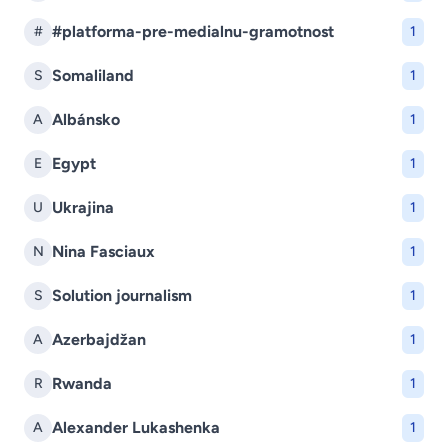
#platforma-pre-medialnu-gramotnost
#
1
Somaliland
S
1
Albánsko
A
1
Egypt
E
1
Ukrajina
U
1
Nina Fasciaux
N
1
Solution journalism
S
1
Azerbajdžan
A
1
Rwanda
R
1
Alexander Lukashenka
A
1