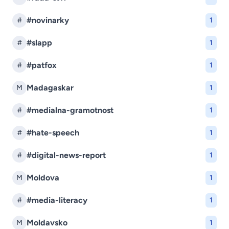
#novinarky
#
1
#slapp
#
1
#patfox
#
1
Madagaskar
M
1
#medialna-gramotnost
#
1
#hate-speech
#
1
#digital-news-report
#
1
Moldova
M
1
#media-literacy
#
1
Moldavsko
M
1