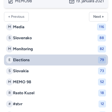
MEMO98
19. januára 2021
« Previous
Next »
Media
M
116
Slovensko
S
88
Monitoring
M
82
Elections
E
79
Slovakia
S
73
MEMO 98
M
52
Rasto Kuzel
R
18
#stvr
#
12