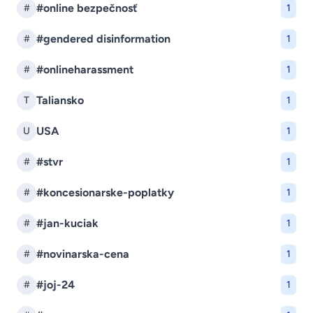
#online bezpečnosť
#
1
#gendered disinformation
#
1
#onlineharassment
#
1
Taliansko
T
1
USA
U
1
#stvr
#
1
#koncesionarske-poplatky
#
1
#jan-kuciak
#
1
#novinarska-cena
#
1
#joj-24
#
1