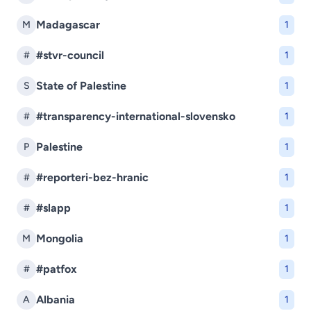
Madagascar
M
1
#stvr-council
#
1
State of Palestine
S
1
#transparency-international-slovensko
#
1
Palestine
P
1
#reporteri-bez-hranic
#
1
#slapp
#
1
Mongolia
M
1
#patfox
#
1
Albania
A
1