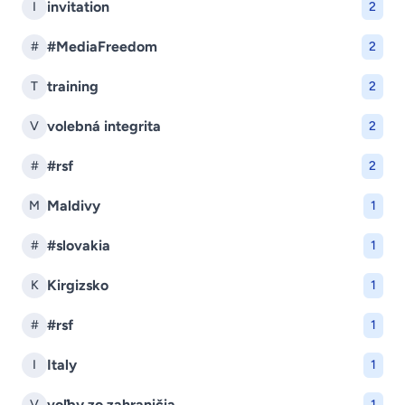
invitation
I
2
#MediaFreedom
#
2
training
T
2
volebná integrita
V
2
#rsf
#
2
Maldivy
M
1
#slovakia
#
1
Kirgizsko
K
1
#rsf
#
1
Italy
I
1
voľby zo zahraničia
V
1