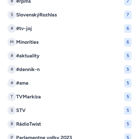
#rpms
#
7
SlovenskýRozhlas
S
7
#tv-joj
#
6
Minorities
M
6
#aktuality
#
5
#dennik-n
#
5
#sme
#
5
TVMarkíza
T
5
STV
S
5
RádioTwist
R
5
Parlamentne volby 2023
P
5