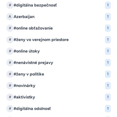
#digitálna bezpečnosť
#
1
Azerbaijan
A
1
#online obťažovanie
#
1
#ženy vo verejnom priestore
#
1
#online útoky
#
1
#nenávistné prejavy
#
1
#ženy v politike
#
1
#novinárky
#
1
#aktivistky
#
1
#digitálna odolnosť
#
1