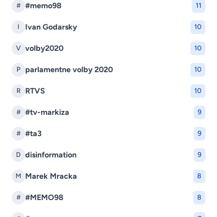
#memo98
#
11
Ivan Godarsky
I
10
volby2020
V
10
parlamentne volby 2020
P
10
RTVS
R
10
#tv-markiza
#
9
#ta3
#
9
disinformation
D
9
Marek Mracka
M
8
#MEMO98
#
8