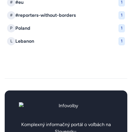
#eu
#
1
#reporters-without-borders
#
1
Poland
P
1
Lebanon
L
1
Komplexný informačný portál o voľbách na
Slovensku.