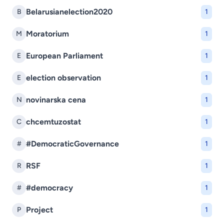
Belarusianelection2020
B
1
Moratorium
M
1
European Parliament
E
1
election observation
E
1
novinarska cena
N
1
chcemtuzostat
C
1
#DemocraticGovernance
#
1
RSF
R
1
#democracy
#
1
Project
P
1