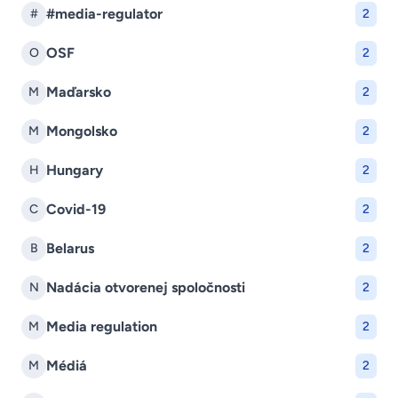
#media-regulator
#
2
OSF
O
2
Maďarsko
M
2
Mongolsko
M
2
Hungary
H
2
Covid-19
C
2
Belarus
B
2
Nadácia otvorenej spoločnosti
N
2
Media regulation
M
2
Médiá
M
2