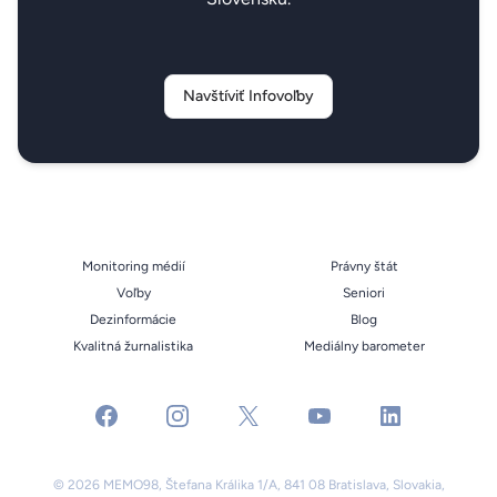
Navštíviť Infovoľby
Monitoring médií
Právny štát
Voľby
Seniori
Dezinformácie
Blog
Kvalitná žurnalistika
Mediálny barometer
facebook
instagram
x
youtube
linkedin
© 2026 MEMO98, Štefana Králika 1/A, 841 08 Bratislava, Slovakia,