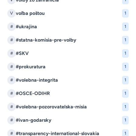
voľba poštou
V
1
#ukrajina
#
1
#statna-komisia-pre-volby
#
1
#SKV
#
1
#prokuratura
#
1
#volebna-integrita
#
1
#OSCE-ODIHR
#
1
#volebna-pozorovatelska-misia
#
1
#ivan-godarsky
#
1
#transparency-international-slovakia
#
1