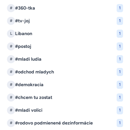
#360-tka
#
1
#tv-joj
#
1
Libanon
L
1
#postoj
#
1
#mladi ludia
#
1
#odchod mladych
#
1
#demokracia
#
1
#chcem tu zostat
#
1
#mladi volici
#
1
#rodovo podmienené dezinformácie
#
1