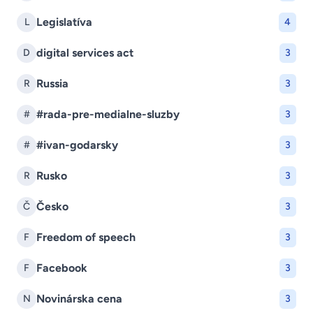
Legislatíva
L
4
digital services act
D
3
Russia
R
3
#rada-pre-medialne-sluzby
#
3
#ivan-godarsky
#
3
Rusko
R
3
Česko
Č
3
Freedom of speech
F
3
Facebook
F
3
Novinárska cena
N
3