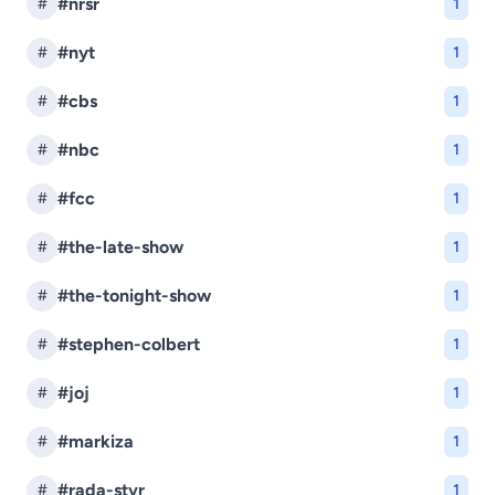
#nrsr
#
1
#nyt
#
1
#cbs
#
1
#nbc
#
1
#fcc
#
1
#the-late-show
#
1
#the-tonight-show
#
1
#stephen-colbert
#
1
#joj
#
1
#markiza
#
1
#rada-stvr
#
1