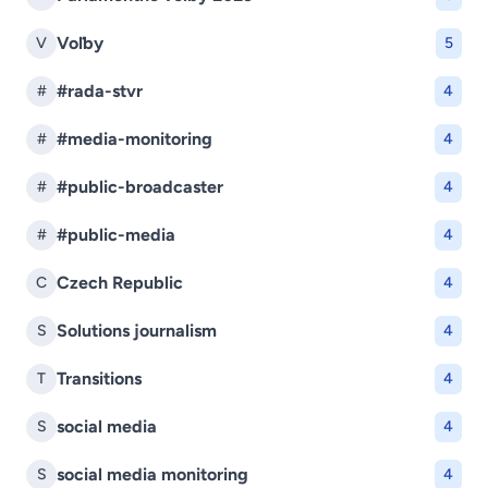
Voľby
V
5
#rada-stvr
#
4
#media-monitoring
#
4
#public-broadcaster
#
4
#public-media
#
4
Czech Republic
C
4
Solutions journalism
S
4
Transitions
T
4
social media
S
4
social media monitoring
S
4