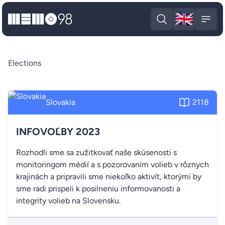
🇬🇧
MEMO98
Engli
Open search
Open
Elections
Slovakia
2118
INFOVOĽBY 2023
Rozhodli sme sa zužitkovať naše skúsenosti s
monitoringom médií a s pozorovaním volieb v rôznych
krajinách a pripravili sme niekoľko aktivít, ktorými by
sme radi prispeli k posilneniu informovanosti a
integrity volieb na Slovensku.