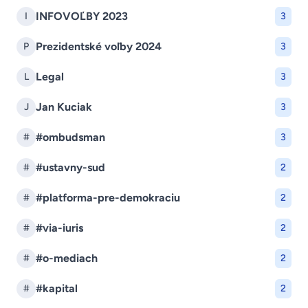
INFOVOĽBY 2023
I
3
Prezidentské voľby 2024
P
3
Legal
L
3
Jan Kuciak
J
3
#ombudsman
#
3
#ustavny-sud
#
2
#platforma-pre-demokraciu
#
2
#via-iuris
#
2
#o-mediach
#
2
#kapital
#
2