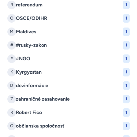
referendum
R
1
OSCE/ODIHR
O
1
Maldives
M
1
#rusky-zakon
#
1
#NGO
#
1
Kyrgyzstan
K
1
dezinformácie
D
1
zahraničné zasahovanie
Z
1
Robert Fico
R
1
občianska spoločnosť
O
1